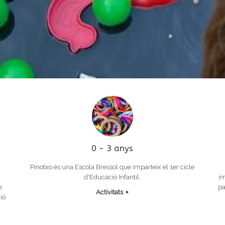
0 - 3 anys
Pinotxo és una Escola Bressol que imparteix el 1er cicle
d'Educació Infantil.
im
e
pa
Activitats
ió