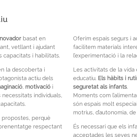
iu
nnovador
basat en
Oferim espais segurs i 
ant, vetllant i ajudant
facilitem materials inte
apacitats i habilitats.
l’experimentació i la rel
n la descoberta i
Les activitats de la vid
rotagonista actiu dels
educatiu.
Els hàbits i ru
maginació
,
motivació
i
seguretat als infants
.
necessitats individuals,
Moments com l’alimentaci
apacitats.
són espais molt especia
motrius, d’autonomia, de
de propostes, perquè
 aprenentatge respectant
És necessari que els infa
acceptades les seves ne