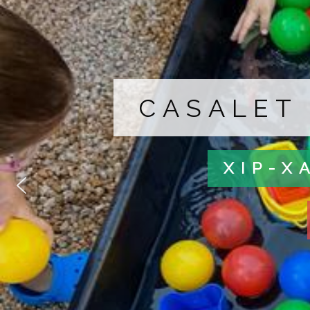
CASALET 
XIP-X