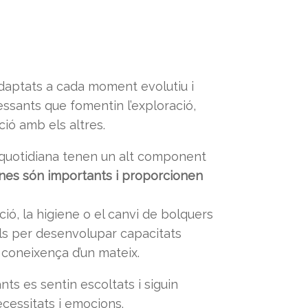
adaptats a cada moment evolutiu i
ressants que fomentin l’exploració,
ació amb els altres.
a quotidiana tenen un alt component
tines són importants i proporcionen
ó, la higiene o el canvi de bolquers
ls per desenvolupar capacitats
 coneixença d’un mateix.
nts es sentin escoltats i siguin
cessitats i emocions.