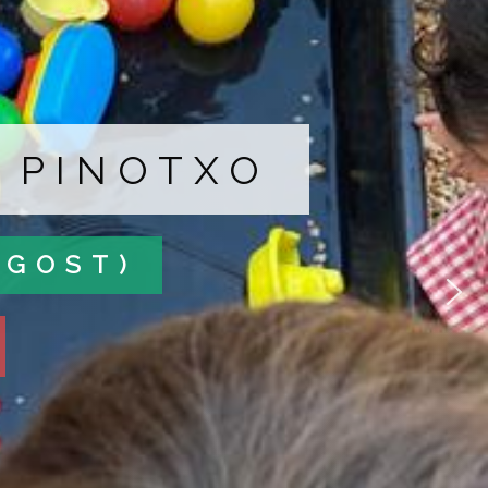
B PINOTXO
AGOST)