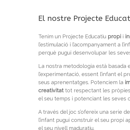
El nostre Projecte Educat
Tenim un Projecte Educatiu
propi
i
i
l’estimulació i l’acompanyament a l’inf
perquè pugui desenvolupar les seves c
La nostra metodologia està basada e
l’experimentació, essent l’infant el p
seus aprenentatges. Potenciem la
i
creativitat
tot respectant les pròpies 
el seu temps i potenciant les seves c
A través del joc s’ofereix una serie 
l’infant pugui construir el seu propi
el seu nivell maduratiu.