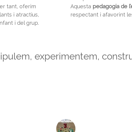
per tant, oferim
Aquesta
pedagogia de l’
nts i atractius,
respectant i afavorint le
fant i del grup.
pulem, experimentem, const