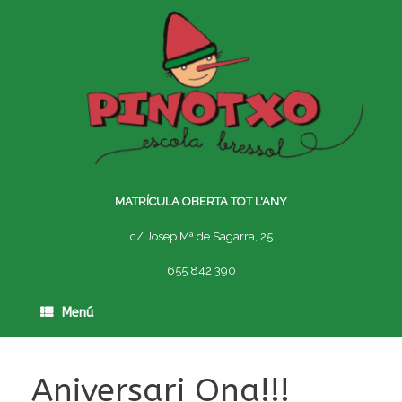
Skip
to
content
MATRÍCULA OBERTA TOT L'ANY
c/ Josep Mª de Sagarra, 25
655 842 390
Menú
Aniversari Ona!!!