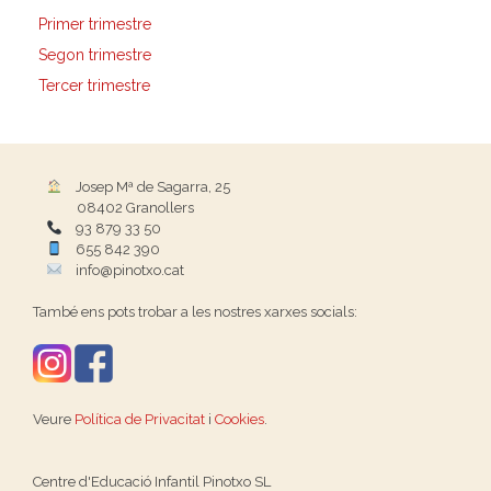
Primer trimestre
Segon trimestre
Tercer trimestre
Josep Mª de Sagarra, 25
08402 Granollers
93 879 33 50
655 842 390
info@pinotxo.cat
També ens pots trobar a les nostres xarxes socials:
Veure
Política de Privacitat
i
Cookies
.
Centre d'Educació Infantil Pinotxo SL