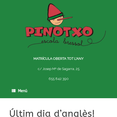
Skip
to
content
MATRÍCULA OBERTA TOT L'ANY
c/ Josep Mª de Sagarra, 25
655 842 390
Menú
Últim dia d’anglès!