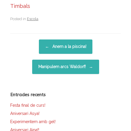
Timbals
Posted in
Escola
.
Post navigation
←
Anem a la piscina!
Manipulem arcs Waldorf!
→
Entrades recents
Festa final de curs!
Aniversari Asya!
Experimentem amb gel!
Aniversari Aina!!