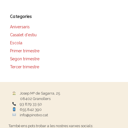
Categories
Aniversaris
Casalet d'estiu
Escola
Primer trimestre
Segon trimestre
Tercer trimestre
Josep Mª de Sagarra, 25
08402 Granollers
93 879 33 50
655 842 390
info@pinotxo.cat
També ens pots trobar a les nostres xarxes socials: