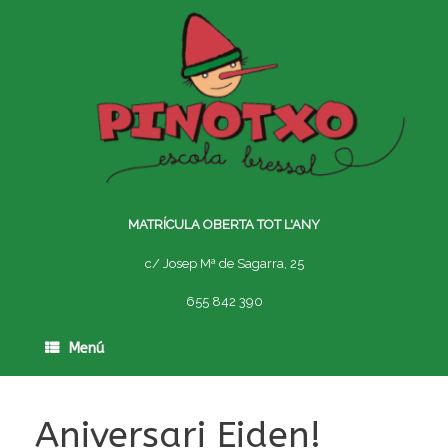
Skip
to
content
MATRÍCULA OBERTA TOT L'ANY
c/ Josep Mª de Sagarra, 25
655 842 390
Menú
Aniversari Eiden!