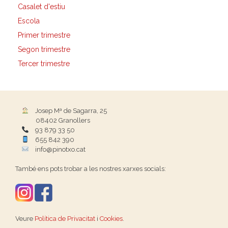
Casalet d'estiu
Escola
Primer trimestre
Segon trimestre
Tercer trimestre
Josep Mª de Sagarra, 25
08402 Granollers
93 879 33 50
655 842 390
info@pinotxo.cat
També ens pots trobar a les nostres xarxes socials:
Veure
Política de Privacitat
i
Cookies
.