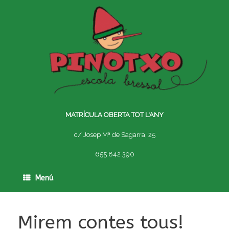
Skip
to
content
MATRÍCULA OBERTA TOT L'ANY
c/ Josep Mª de Sagarra, 25
655 842 390
Menú
Mirem contes tous!