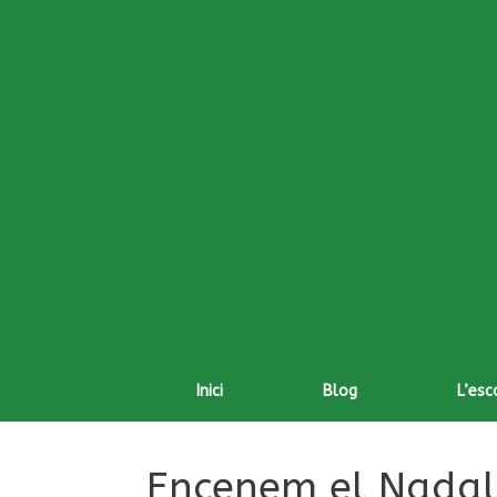
Skip
to
content
Inici
Blog
L’esc
Encenem el Nadal 