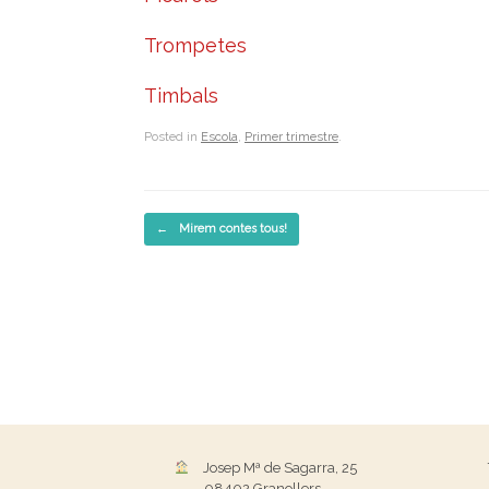
Trompetes
Timbals
Posted in
Escola
,
Primer trimestre
.
Post navigation
←
Mirem contes tous!
Josep Mª de Sagarra, 25
08402 Granollers