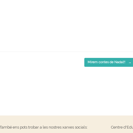
Mirem contes de Nadal!!
→
També ens pots trobar a les nostres xarxes socials:
Centre d'Edu