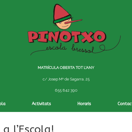
MATRÍCULA OBERTA TOT L'ANY
c/ Josep Mª de Sagarra, 25
655 842 390
ola
Activitats
Horaris
Contac
a l’Escola!