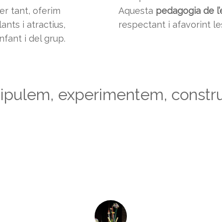
per tant, oferim
Aquesta
pedagogia de l’
nts i atractius,
respectant i afavorint le
fant i del grup.
pulem, experimentem, const