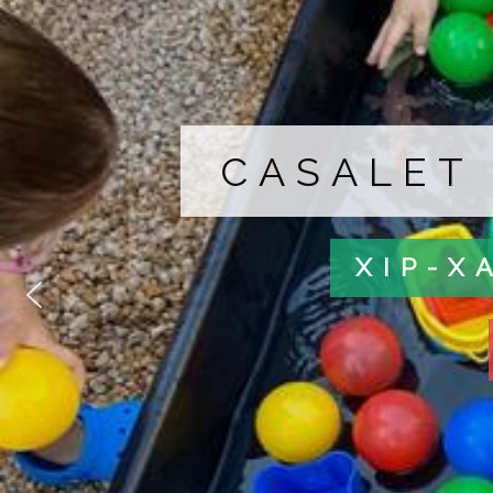
CASALET 
XIP-X