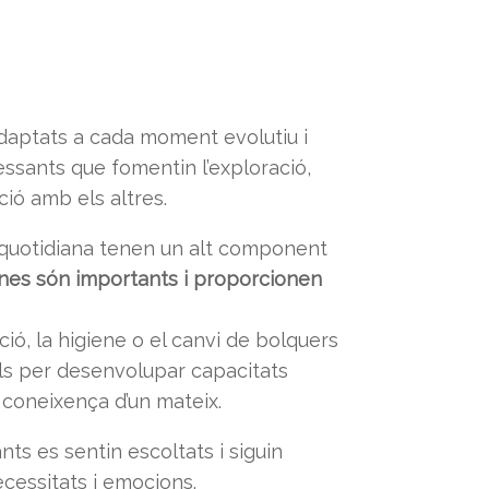
adaptats a cada moment evolutiu i
ressants que fomentin l’exploració,
ació amb els altres.
a quotidiana tenen un alt component
tines són importants i proporcionen
ó, la higiene o el canvi de bolquers
ls per desenvolupar capacitats
 coneixença d’un mateix.
nts es sentin escoltats i siguin
cessitats i emocions.