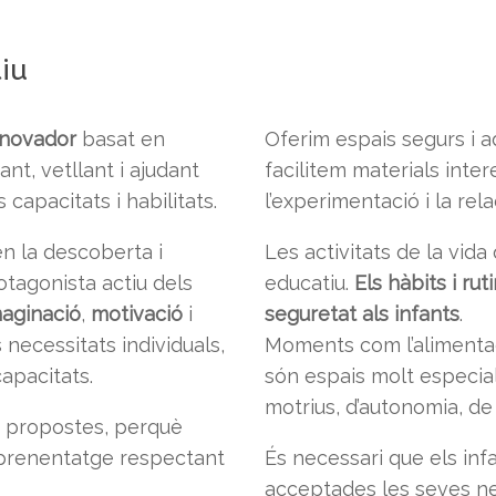
iu
nnovador
basat en
Oferim espais segurs i 
ant, vetllant i ajudant
facilitem materials inte
apacitats i habilitats.
l’experimentació i la rel
n la descoberta i
Les activitats de la vid
rotagonista actiu dels
educatiu.
Els hàbits i ru
maginació
,
motivació
i
seguretat als infants
.
necessitats individuals,
Moments com l’alimentaci
apacitats.
són espais molt especia
motrius, d’autonomia, de
de propostes, perquè
 aprenentatge respectant
És necessari que els infa
acceptades les seves ne