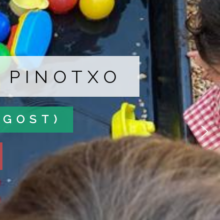
B PINOTXO
AGOST)