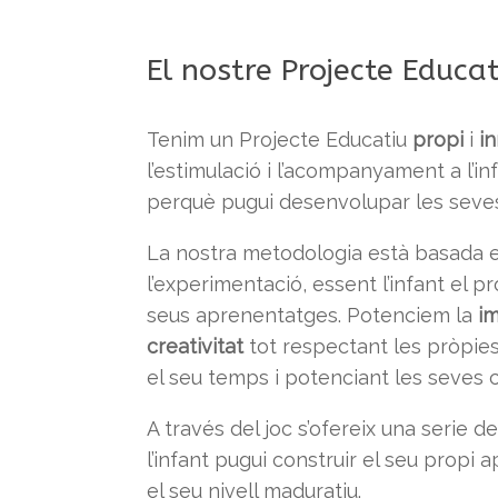
El nostre Projecte Educat
Tenim un Projecte Educatiu
propi
i
i
l’estimulació i l’acompanyament a l’inf
perquè pugui desenvolupar les seves c
La nostra metodologia està basada e
l’experimentació, essent l’infant el p
seus aprenentatges. Potenciem la
i
creativitat
tot respectant les pròpies 
el seu temps i potenciant les seves c
A través del joc s’ofereix una serie 
l’infant pugui construir el seu propi
el seu nivell maduratiu.