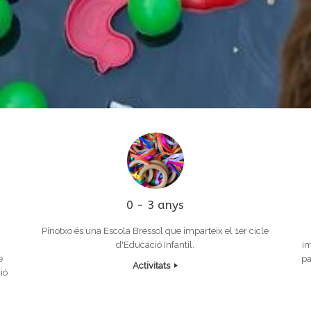
0 - 3 anys
Pinotxo és una Escola Bressol que imparteix el 1er cicle
d'Educació Infantil.
im
e
pa
Activitats
ió